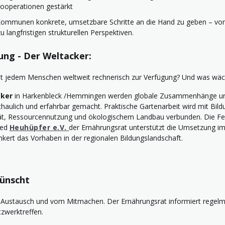
ooperationen gestärkt
d Kommunen konkrete, umsetzbare Schritte an die Hand zu geben – von 
 langfristigen strukturellen Perspektiven.
dung
- Der Weltacker:
eht jedem Menschen weltweit rechnerisch zur Verfügung? Und was wäc
ker
in Harkenbleck /Hemmingen werden globale Zusammenhänge u
aulich und erfahrbar gemacht. Praktische Gartenarbeit wird mit Bil
tät, Ressourcennutzung und ökologischem Landbau verbunden. Die Fed
ied
Heuhüpfer e.V.
der Ernährungsrat unterstützt die Umsetzung 
kert das Vorhaben in der regionalen Bildungslandschaft.
ünscht
 Austausch und vom Mitmachen. Der Ernährungsrat informiert regelmä
zwerktreffen.