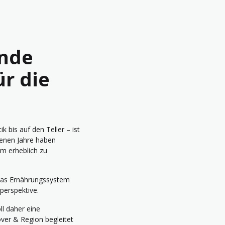
unde
ür die
 bis auf den Teller – ist
genen Jahre haben
em erheblich zu
 das Ernährungssystem
perspektive.
ll daher eine
ver & Region begleitet