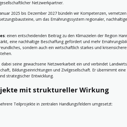
lgesellschaftlicher Netzwerkpartner.
Januar 2025 bis Dezember 2027 bündeln wir Kompetenzen, vernetzen
etzungsbausteine, um das Ernährungssystem regionaler, nachhaltige
tes
: einen entscheidenden Beitrag zu den Klimazielen der Region Hann
tärkt, eine nachhaltige Beschaffung gefördert und mehr Ernährungsbil
freundliches, sondern auch ein wirtschaftlich starkes und krisensiche
stehen.
t dabei seine gewachsene Netzwerkarbeit ein und verbindet Landwirts
tschaft, Bildungseinrichtungen und Zivilgesellschaft. Er übernimmt eine
und strategischer Entwicklung.
jekte mit struktureller Wirkung
hrere Teilprojekte in zentralen Handlungsfeldern umgesetzt: