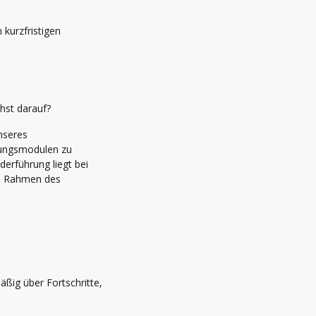
kurzfristigen
hst darauf?
nseres
dungsmodulen zu
erführung liegt bei
im Rahmen des
ßig über Fortschritte,