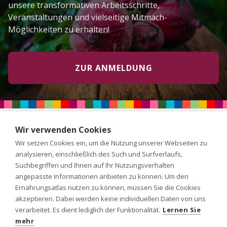
unsere transformativen Arbeitsschritte,
Veranstaltungen und vielseitige Mitmach-
Möglichkeiten zu erhalten!
ZUR ANMELDUNG
Wir verwenden Cookies
Wir setzen Cookies ein, um die Nutzung unserer Webseiten zu
analysieren, einschließlich des Such und Surfverlaufs,
Suchbegriffen und Ihnen auf Ihr Nutzungsverhalten
angepasste Informationen anbieten zu können. Um den
Über uns
Mitmachen
Ernährungsatlas nutzen zu können, müssen Sie die Cookies
akzeptieren. Dabei werden keine individuellen Daten von uns
Projekte
Aktuelles
verarbeitet. Es dient lediglich der Funktionalität.
Lernen Sie
mehr